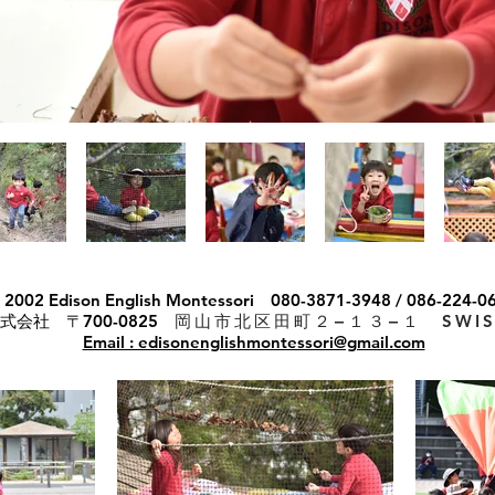
e 2002 Edison English Montessori 080-3871-3948 / 086-2
株式会社 〒700-0825
岡山市北区田町２−１３−１ SWI
Email : edisonenglishmontessori@gmail.com