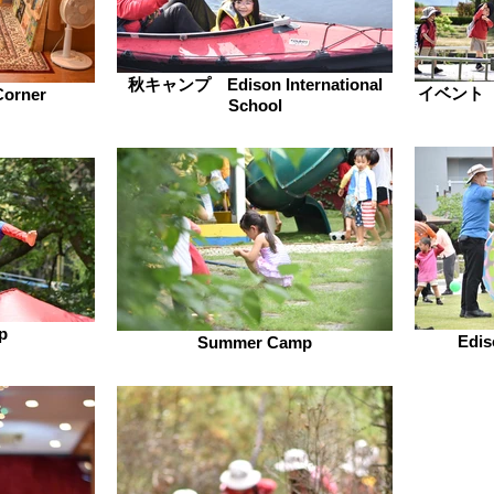
秋キャンプ Edison International
イベント 
Corner
School
p
Edi
Summer Camp